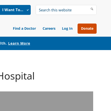
I Want To…
Search
this
website
Find a Doctor
Careers
Log In
Donate
alth.
Learn More
Hospital