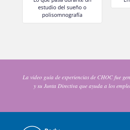
estudio del sueño o
polisomnografía
La video guía de experiencias de CHOC fue ge
y su Junta Directiva que ayuda a los emp