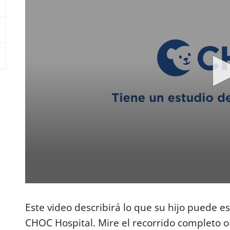
0
s
e
Este video describirá lo que su hijo puede 
c
o
CHOC Hospital. Mire el recorrido completo o
n