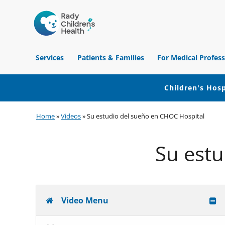
Children's
Hospital
Services
Patients & Families
For Medical Profess
of
Orange
County
Children's Hosp
Skip
Skip
Skip
Home
»
Videos
»
Su estudio del sueño en CHOC Hospital
to
to
to
primary
main
footer
Su estu
navigation
content
Video Menu