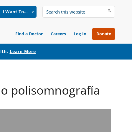
I Want To…
Search
this
website
Find a Doctor
Careers
Log In
Donate
alth.
Learn More
 o polisomnografía