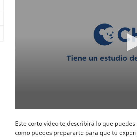
0
s
e
Este corto video te describirá lo que puedes
c
o
como puedes prepararte para que tu experie
n