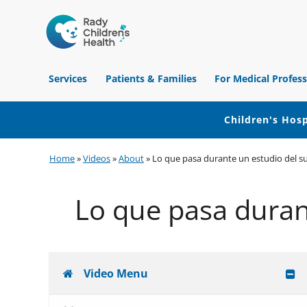
Children's
Hospital
Services
Patients & Families
For Medical Profess
of
Orange
County
Children's Hosp
Skip
Skip
Skip
Home
»
Videos
»
About
»
Lo que pasa durante un estudio del s
to
to
to
primary
main
footer
Lo que pasa duran
navigation
content
Video Menu