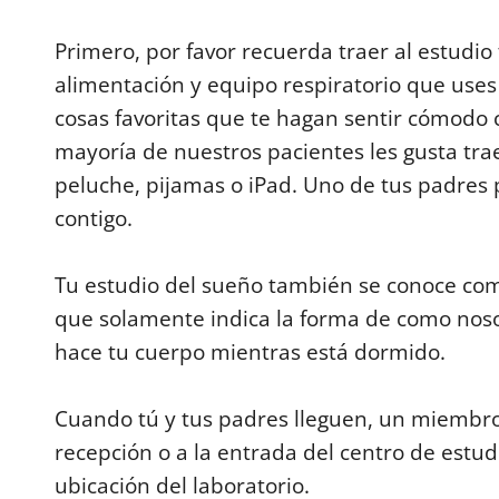
d
s
Primero, por favor recuerda traer al estudi
o
f
alimentación y equipo respiratorio que uses
5
m
cosas favoritas que te hagan sentir cómodo
i
n
mayoría de nuestros pacientes les gusta tra
u
t
peluche, pijamas o iPad. Uno de tus padres
e
s
contigo.
,
1
7
s
Tu estudio del sueño también se conoce co
e
que solamente indica la forma de como nos
c
o
hace tu cuerpo mientras está dormido.
n
d
s
V
Cuando tú y tus padres lleguen, un miembro
o
l
recepción o a la entrada del centro de estu
u
m
ubicación del laboratorio.
e