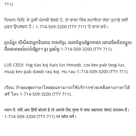
711)
ਧਿਆਨ ਦਿਓ: ਜੇ ਤੁਸੀਂ ਪੰਜਾਬੀ ਬੋਲਦੇ ਹੋ, ਤਾਂ ਭਾਸ਼ਾ ਵਿੱਚ ਸਹਾਇਤਾ ਸੇਵਾ ਤੁਹਾਡੇ ਲਈ
ਮੁਫਤ ਉਪਲਬਧ ਹੈ। 1-714-509-3200 (TTY 711) ‘ਤੇ ਕਾਲ ਕਰੋ।
ប្រយ័ត្ន៖ បើសិនជាអ្នកនិយាយ ភាសាខ្មែរ, សេវាជំនួយផ្នែកភាសា ដោយមិនគិតឈ្នួល
គឺអាចមានសំរាប់បំរើអ្នក។ ចូរ ទូរស័ព្ទ 1-714-509-3200 (TTY 711).
LUS CEEV: Yog tias koj hais lus Hmoob, cov kev pab txog lus,
muaj kev pab dawb rau koj. Hu rau 1-714-509-3200 (TTY 711).
เรียน: ถ้าคุณพูดภาษาไทยคุณสามารถใช้บริการช่วยเหลือทางภาษาได้
ฟรี โทร 1-714-509-3200 (TTY 711).
ध्यान दें: यदि आप हिंदी बोलते हैं तो आपके लिए मुफ्त में भाषा सहायता सेवाएं उपलब्ध हैं।
1-714-509-3200 (TTY 711) पर कॉल करें।