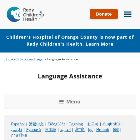
Donate
Children's
Hospital
of
Children's Hospital of Orange County is now part of
Orange
Rady Children's Health.
Learn More
County
Skip
Skip
Home
»
Policies and Legal
»
Language Assistance
to
to
main
footer
Language Assistance
content
Menu
Español
|
繁體中文
|
Tiếng Việt
|
Tagalog
|
한국어
|
Հայերեն
|
فارسی
|
Русский
|
日本語
|
العربية
|
ਪੰਜਾਬੀ
|
ខ្មែរ
|
Hmoob
|
हिंदी
|
ภาษาไทย