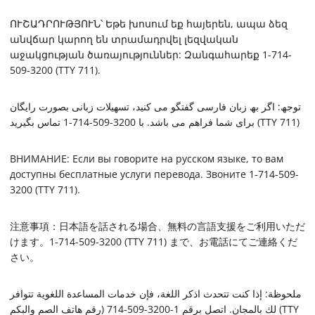
ՈՒՇԱԴՐՈՒԹՅՈՒՆ՝ Եթե խոսում եք հայերեն, ապա ձեզ
անվճար կարող են տրամադրվել լեզվական
աջակցության ծառայություններ: Զանգահարեք 1-714-
509-3200 (TTY 711).
توجھ: اگر بھ زبان فارسی گفتگو می کنید، تسھیلات زبانی بصورت رایگان
برای شما فراهم می باشد. با 3200-509-714-1 تماس بگیرید (TTY 711)
ВНИМАНИЕ: Если вы говорите на русском языке, то вам
доступны бесплатные услуги перевода. Звоните 1-714-509-
3200 (TTY 711).
注意事項：日本語を話される場合、無料の言語支援をご利用いただ
けます。1-714-509-3200 (TTY 711) まで、お電話にてご連絡くだ
さい。
ملحوظة: إذا كنت تتحدث اذكر اللغة، فإن خدمات المساعدة اللغوية تتوافر
لك بالمجان. اتصل برقم 1-3200-509-714 (رقم
هاتف الصم والبكم (TTY