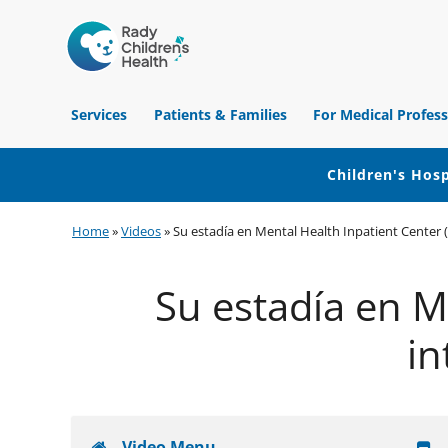
Children's
Hospital
Services
Patients & Families
For Medical Profess
of
Orange
County
Children's Hosp
Skip
Skip
Skip
Home
»
Videos
»
Su estadía en Mental Health Inpatient Center 
to
to
to
primary
main
footer
Su estadía en M
navigation
content
in
Video Menu