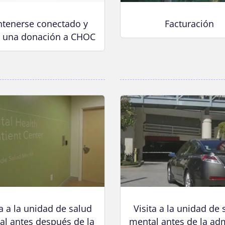
m
e
9
tenerse conectado y
Facturación
0
r una donación a CHOC
%
ta a la unidad de salud
Visita a la unidad de 
al antes después de la
mental antes de la ad