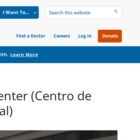
I Want To…
Search
this
website
Find a Doctor
Careers
Log In
Donate
alth.
Learn More
enter (Centro de
al)