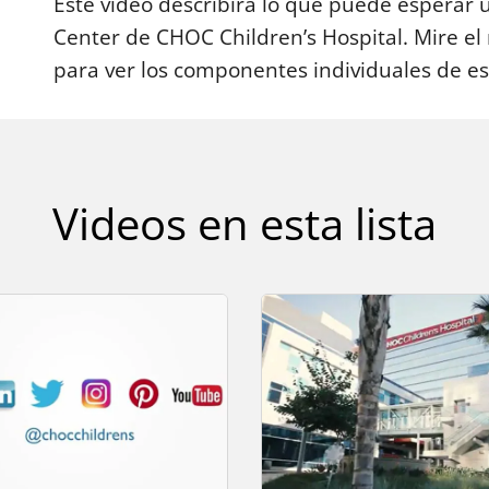
Este video describirá lo que puede esperar 
c
o
Center de CHOC Children’s Hospital. Mire e
n
d
para ver los componentes individuales de es
s
o
f
1
m
i
n
Videos en esta lista
u
t
e
,
3
0
s
e
c
o
n
d
s
V
o
l
u