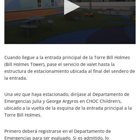
0
s
e
Cuando llegue a la entrada principal de la Torre Bill Holmes
c
(Bill Holmes Tower), pase el servicio de valet hasta la
o
estructura de estacionamiento ubicada al final del sendero de
n
d
la entrada.
s
o
f
Una vez que haya estacionado, diríjase al Departamento de
1
Emergencias Julia y George Argyros en CHOC Children’s,
m
i
ubicado a la vuelta de la esquina de la entrada principal a la
n
Torre Bill Holmes.
u
t
e
Primero deberá registrarse en el Departamento de
,
3
Emergencias para ser evaluado. Si es admitido, lo