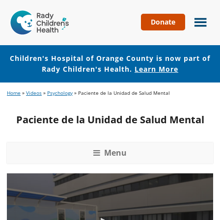
Donate
Children's
Hospital
of
Children's Hospital of Orange County is now part of
Orange
Rady Children's Health.
Learn More
County
Skip
Skip
Home
»
Videos
»
Psychology
»
Paciente de la Unidad de Salud Mental
to
to
main
footer
Paciente de la Unidad de Salud Mental
content
Menu