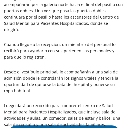
0
acompañarán por la galería norte hacia el final del pasillo con
s
e
puertas dobles. Una vez que pasa las puertas dobles,
c
continuará por el pasillo hasta los ascensores del Centro de
o
Salud Mental para Pacientes Hospitalizados, donde se
n
d
dirigirá.
s
Cuando llegue a la recepción, un miembro del personal lo
recibirá para ayudarlo con sus pertenencias personales y
para que lo registren.
Desde el vestíbulo principal, lo acompañarán a una sala de
admisión donde le controlarán los signos vitales y tendrá la
oportunidad de quitarse la bata del hospital y ponerse su
ropa habitual.
Luego dará un recorrido para conocer el centro de Salud
Mental para Pacientes Hospitalizados, que incluye sala de
actividades y aulas, un comedor, salas de estar y baños, una
sala de consulta y una sala de actividades familiares.