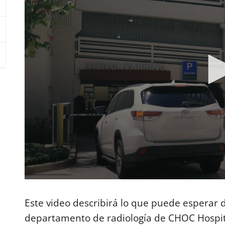
0
s
e
Este video describirá lo que puede esperar du
c
o
departamento de radiología de CHOC Hospita
n