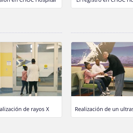
9
0
%
alización de rayos X
Realización de un ultr