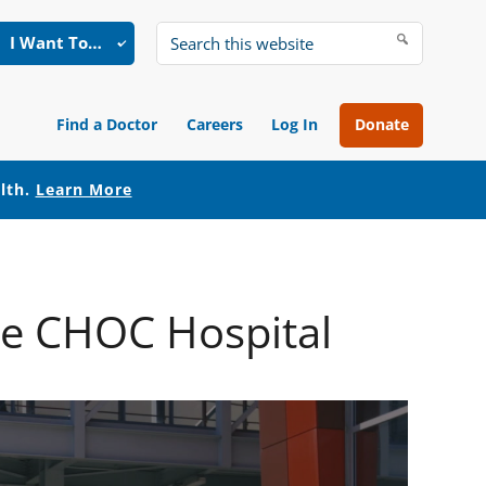
I Want To…
Search
this
website
Find a Doctor
Careers
Log In
Donate
alth.
Learn More
 de CHOC Hospital