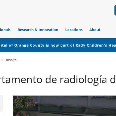
ionals
Research & Innovation
Locations
About
ital of Orange County is now part of Rady Children's He
OC Hospital
artamento de radiología