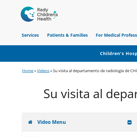
Children's
Hospital
Services
Patients & Families
For Medical Profess
of
Orange
County
Children's Hosp
Skip
Skip
Skip
Home
»
Videos
»
Su visita al departamento de radiología de CH
to
to
to
primary
main
footer
Su visita al dep
navigation
content
Video Menu