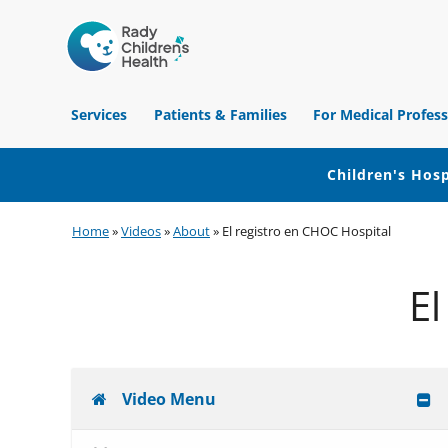
Children's
Hospital
Services
Patients & Families
For Medical Profess
of
Orange
County
Children's Hosp
Skip
Skip
Skip
Home
»
Videos
»
About
»
El registro en CHOC Hospital
to
to
to
primary
main
footer
El
navigation
content
Video Menu