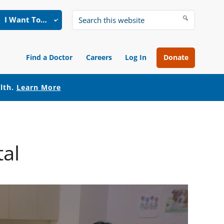
I Want To…
Search
this
website
Find a Doctor
Careers
Log In
Donate
alth.
Learn More
tal