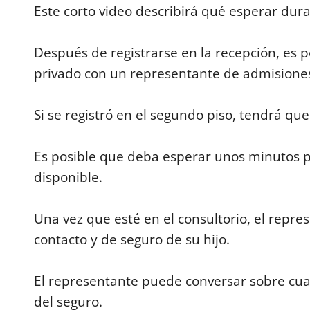
d
Este corto video describirá qué esperar dura
s
o
f
Después de registrarse en la recepción, es p
1
m
privado con un representante de admisione
i
n
u
t
Si se registró en el segundo piso, tendrá que 
e
,
7
s
Es posible que deba esperar unos minutos 
e
c
disponible.
o
n
d
Una vez que esté en el consultorio, el repre
s
V
contacto y de seguro de su hijo.
o
l
u
m
El representante puede conversar sobre cua
e
9
del seguro.
0