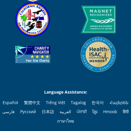
Language Assistance:
Español
繁體中文
Tiếng Việt
Tagalog
한국어
Հայերեն
فارسی
Русский
日本語
العربية
ਪੰਜਾਬੀ
ខ្មែរ
Hmoob
हिंदी
ภาษาไทย