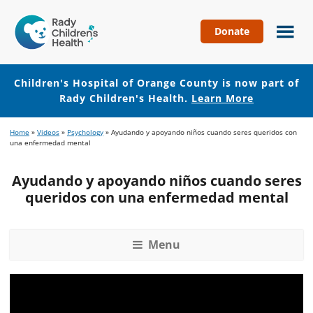
Donate
Children's
Hospital
of
Children's Hospital of Orange County is now part of
Orange
Rady Children's Health.
Learn More
County
Skip
Skip
Home
»
Videos
»
Psychology
»
Ayudando y apoyando niños cuando seres queridos con
to
to
una enfermedad mental
main
footer
content
Ayudando y apoyando niños cuando seres
queridos con una enfermedad mental
Menu