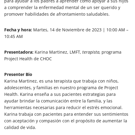
para ayudar a los padres a aprender cómo apoyar a sus hijos
e
a comprender la enfermedad mental de un ser querido y
s
,
promover habilidades de afrontamiento saludables.
4
7
s
Fecha y hora:
Martes, 14 de Noviembre de 2023 | 10:00 AM –
e
10:45 AM
c
o
n
d
Presentadora:
Karina Martinez, LMFT
, terapista,
programa
s
Project Health de CHOC
Presenter Bio
Karina Martinez, es una terapista que trabaja con niños,
adolescentes, y familias en nuestro programa de Project
Health. Karina enseña a sus pacientes estrategias para
ayudar brindar la comunicación entre la familia, y las
herramientas necesarias para reducir el estrés emocional.
Karina trabaja con pacientes para entender sus sentimientos
con aceptación y compasión con el propósito de aumentar la
calidad de vida.