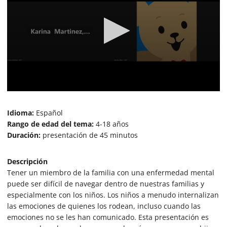
0
s
e
Idioma:
Español
c
Rango de edad del tema:
4-18 años
o
Duración:
presentación de 45 minutos
n
d
s
o
Descripción
f
Tener un miembro de la familia con una enfermedad mental
3
puede ser difícil de navegar dentro de nuestras familias y
8
m
especialmente con los niños. Los niños a menudo internalizan
i
las emociones de quienes los rodean, incluso cuando las
n
u
emociones no se les han comunicado. Esta presentación es
t