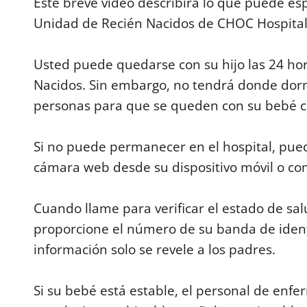
Este breve video describirá lo que puede es
c
o
Unidad de Recién Nacidos de CHOC Hospital
n
d
s
Usted puede quedarse con su hijo las 24 hor
o
f
Nacidos. Sin embargo, no tendrá donde dorm
2
m
personas para que se queden con su bebé 
i
n
u
t
Si no puede permanecer en el hospital, pu
e
s
cámara web desde su dispositivo móvil o c
,
2
4
s
Cuando llame para verificar el estado de sal
e
proporcione el número de su banda de identi
c
o
información solo se revele a los padres.
n
d
s
V
Si su bebé está estable, el personal de enfer
o
l