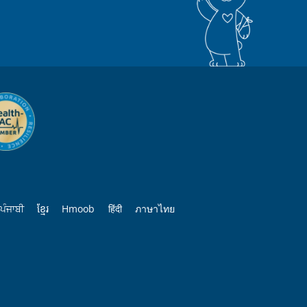
ਪੰਜਾਬੀ
ខ្មែរ
Hmoob
हिंदी
ภาษาไทย