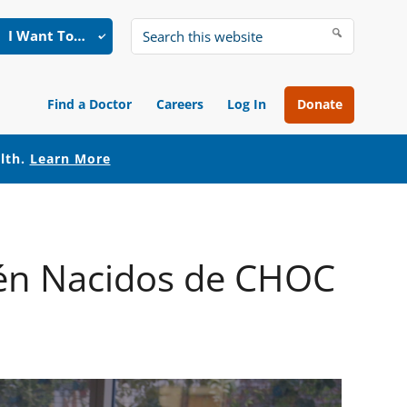
I Want To…
Search
this
website
Find a Doctor
Careers
Log In
Donate
alth.
Learn More
ién Nacidos de CHOC