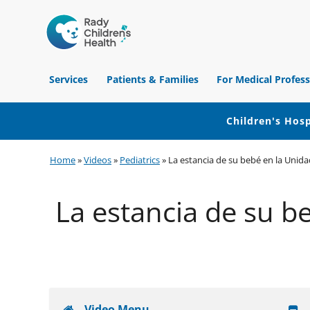
Children's
Hospital
Services
Patients & Families
For Medical Profess
of
Orange
County
Children's Hosp
Skip
Skip
Skip
Home
»
Videos
»
Pediatrics
»
La estancia de su bebé en la Unid
to
to
to
primary
main
footer
La estancia de su 
navigation
content
Video Menu