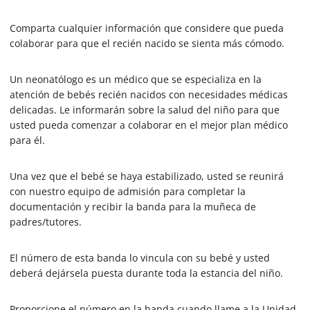
,
1
Comparta cualquier información que considere que pueda
8
s
colaborar para que el recién nacido se sienta más cómodo.
e
c
o
Un neonatólogo es un médico que se especializa en la
n
atención de bebés recién nacidos con necesidades médicas
d
s
delicadas. Le informarán sobre la salud del niño para que
usted pueda comenzar a colaborar en el mejor plan médico
para él.
Una vez que el bebé se haya estabilizado, usted se reunirá
con nuestro equipo de admisión para completar la
documentación y recibir la banda para la muñeca de
padres/tutores.
El número de esta banda lo vincula con su bebé y usted
deberá dejársela puesta durante toda la estancia del niño.
Proporcione el número en la banda cuando llame a la Unidad