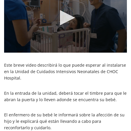
0
s
e
Este breve video describirá lo que puede esperar al instalarse
c
en la Unidad de Cuidados Intensivos Neonatales de CHOC
o
Hospital.
n
d
s
o
En la entrada de la unidad, deberá tocar el timbre para que le
f
abran la puerta y lo lleven adonde se encuentra su bebé.
1
m
i
El enfermero de su bebé le informará sobre la afección de su
n
u
hijo y le explicará qué están llevando a cabo para
t
reconfortarlo y cuidarlo.
e