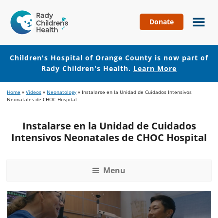
Donate
Children's
Hospital
of
Children's Hospital of Orange County is now part of
Orange
Rady Children's Health.
Learn More
County
Skip
Skip
Home
»
Videos
»
Neonatology
»
Instalarse en la Unidad de Cuidados Intensivos
to
to
Neonatales de CHOC Hospital
main
footer
content
Instalarse en la Unidad de Cuidados
Intensivos Neonatales de CHOC Hospital
Menu