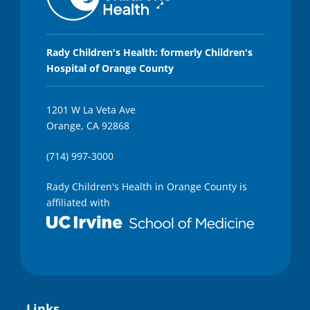
,
3
5
s
e
Rady Children's Health: formerly Children's
c
Hospital of Orange County
o
n
d
s
1201 W La Veta Ave
Orange, CA 92868
(714) 997-3000
Rady Children's Health in Orange County is
affiliated with
Links