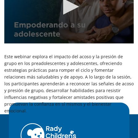
0
s
e
Este webinar explora el impacto del acoso y la presión de
c
grupo en los preadolescentes y adolescentes, ofreciendo
o
estrategias prácticas para romper el ciclo y fomentar
n
d
relaciones más saludables y de apoyo. A lo largo de la sesión,
s
los participantes aprenderán a reconocer las señales de acoso
o
f
y presión de grupo, desarrollar habilidades para resistir
2
influencias negativas y fortalecer amistades positivas que
5
promuevan la confianza en sí mismos y el bienestar
m
i
emocional.
n
u
t
e
s