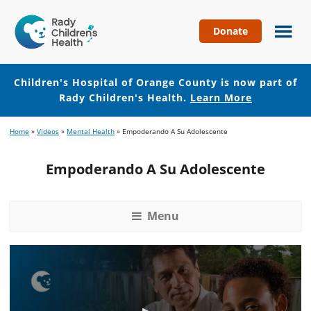
Donate
Children's
Hospital
of
Children's Hospital of Orange County is now part of
Orange
Rady Children's Health.
Learn More
County
Skip
Skip
Home
»
Videos
»
Mental Health
»
Empoderando A Su Adolescente
to
to
main
footer
Empoderando A Su Adolescente
content
Menu