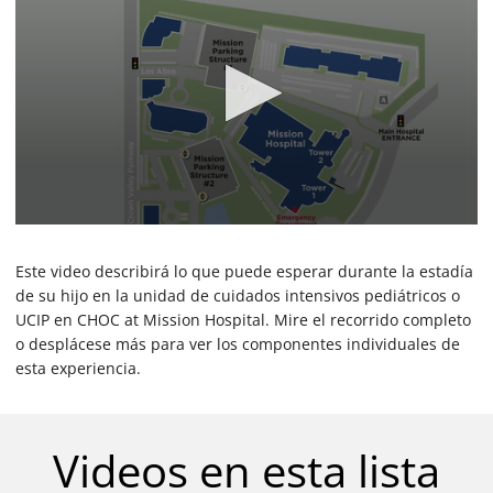
0
s
e
Este video describirá lo que puede esperar durante la estadía
c
de su hijo en la unidad de cuidados intensivos pediátricos o
o
UCIP en CHOC at Mission Hospital. Mire el recorrido completo
n
d
o desplácese más para ver los componentes individuales de
s
esta experiencia.
o
f
1
m
i
Videos en esta lista
n
u