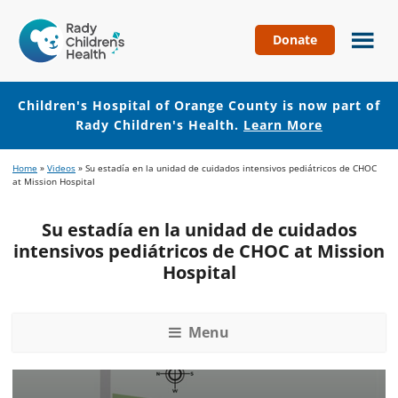
Donate
Children's
Hospital
of
Children's Hospital of Orange County is now part of
Orange
Rady Children's Health.
Learn More
County
Skip
Skip
Home
»
Videos
»
Su estadía en la unidad de cuidados intensivos pediátricos de CHOC
to
to
at Mission Hospital
main
footer
content
Su estadía en la unidad de cuidados
intensivos pediátricos de CHOC at Mission
Hospital
Menu