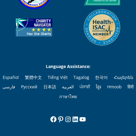
Language Assistance:
Español
繁體中文
Tiếng Việt
Tagalog
한국어
Հայերեն
فارسی
Русский
日本語
العربية
ਪੰਜਾਬੀ
ខ្មែរ
Hmoob
हिंदी
ภาษาไทย
Facebook
Pinterest
Instagram
LinkedIn
YouTube