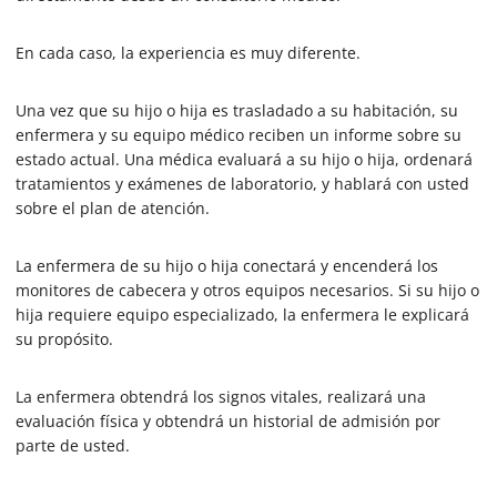
,
2
2
En cada caso, la experiencia es muy diferente.
s
e
c
Una vez que su hijo o hija es trasladado a su habitación, su
o
enfermera y su equipo médico reciben un informe sobre su
n
d
estado actual. Una médica evaluará a su hijo o hija, ordenará
s
tratamientos y exámenes de laboratorio, y hablará con usted
sobre el plan de atención.
La enfermera de su hijo o hija conectará y encenderá los
monitores de cabecera y otros equipos necesarios. Si su hijo o
hija requiere equipo especializado, la enfermera le explicará
su propósito.
La enfermera obtendrá los signos vitales, realizará una
evaluación física y obtendrá un historial de admisión por
parte de usted.