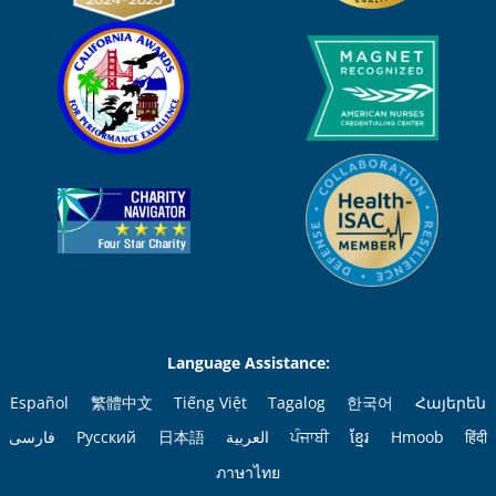
Language Assistance:
Español
繁體中文
Tiếng Việt
Tagalog
한국어
Հայերեն
فارسی
Русский
日本語
العربية
ਪੰਜਾਬੀ
ខ្មែរ
Hmoob
हिंदी
ภาษาไทย