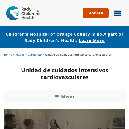
Donate
Children's
Hospital
of
Children's Hospital of Orange County is now part of
Orange
Rady Children's Health.
Learn More
County
Skip
Skip
Home
»
Videos
»
Cardiology
»
Unidad de cuidados intensivos cardiovasculares
to
to
main
footer
Unidad de cuidados intensivos
content
cardiovasculares
Menu