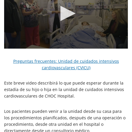
0
s
e
Preguntas frecuentes: Unidad de cuidados intensivos
c
cardiovasculares (CVICU)
o
n
d
Este breve video describirá lo que puede esperar durante la
s
o
estadía de su hijo o hija en la unidad de cuidados intensivos
f
cardiovasculares de CHOC Hospital.
3
m
i
Los pacientes pueden venir a la unidad desde su casa para
n
u
los procedimientos planificados, después de una operación o
t
procedimiento, desde otra unidad en el hospital o
e
directamente desde un consultorio médico.
s