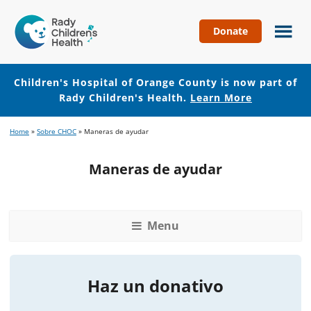
Donate
Children's
Hospital
of
Children's Hospital of Orange County is now part of
Orange
Rady Children's Health.
Learn More
County
Skip
Skip
Home
»
Sobre CHOC
»
Maneras de ayudar
to
to
main
footer
Maneras de ayudar
content
Menu
Haz un donativo