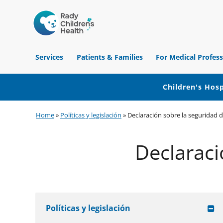
Children's
Hospital
Services
Patients & Families
For Medical Profess
of
Orange
County
Children's Hosp
Skip
Skip
Skip
Home
»
Políticas y legislación
»
Declaración sobre la seguridad d
to
to
to
primary
main
footer
Declaraci
navigation
content
Políticas y legislación