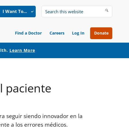
I Want To…
Search
this
website
Find a Doctor
Careers
Log In
Donate
alth.
Learn More
l paciente
ara seguir siendo innovador en la
nte a los errores médicos.