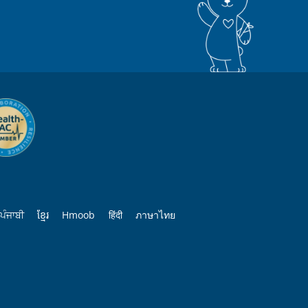
ਪੰਜਾਬੀ
ខ្មែរ
Hmoob
हिंदी
ภาษาไทย